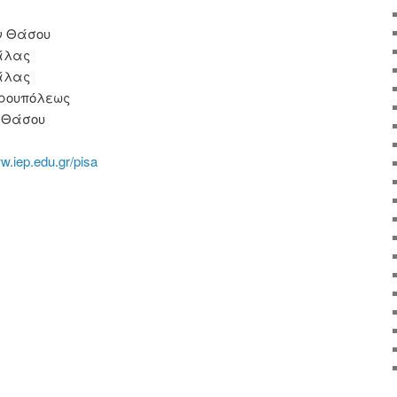
ν Θάσου
βάλας
βάλας
ερουπόλεως
α Θάσου
.iep.edu.gr/pisa