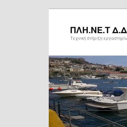
Μετάβαση
Μετάβαση
το
στο
κύριο
δευτερεύον
ΠΛΗ.ΝΕ.Τ Δ.
περιεχόμενο
περιεχόμενο
Τεχνική στήριξη εργαστηρί