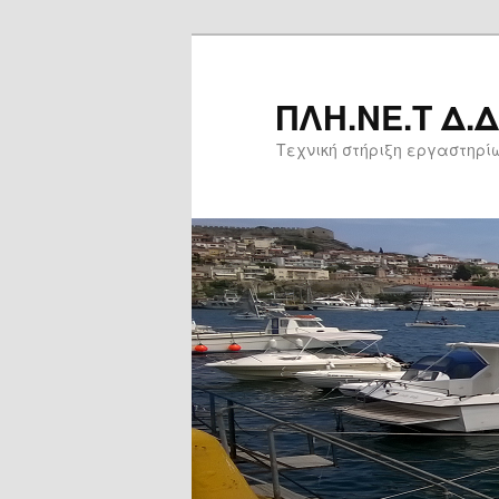
Μετάβαση
το
κύριο
ΠΛΗ.ΝΕ.Τ Δ.
περιεχόμενο
Τεχνική στήριξη εργαστηρί