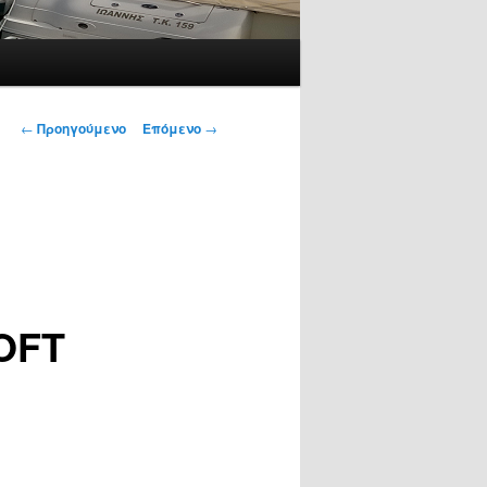
Πλοήγηση
←
Προηγούμενο
Επόμενο
→
άρθρων
OFT