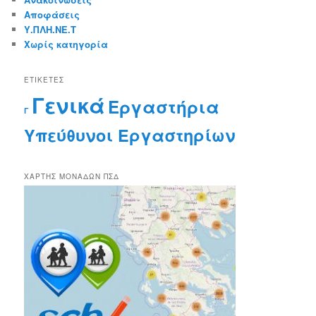
Αποφάσεις
Υ.ΠΛΗ.ΝΕ.Τ
Χωρίς κατηγορία
ΕΤΙΚΈΤΕΣ
Γενικά
Εργαστήρια
Γ
Υπεύθυνοι Εργαστηρίων
ΧΆΡΤΗΣ ΜΟΝΆΔΩΝ ΠΣΔ